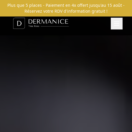
Plus que 5 places - Paiement en 4x offert jusqu'au
15 août
-
Réservez votre RDV d'information gratuit !